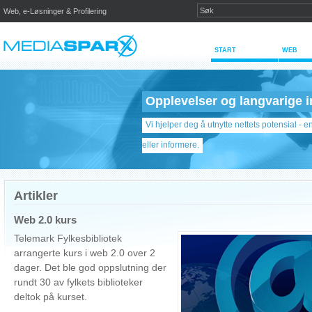
Web, e-Løsninger & Profilering
START
WEB
Opplevelser og langvarige i
Vi hjelper deg å utnytte nettets potensial - 
eller informere.
Artikler
Web 2.0 kurs
Telemark Fylkesbibliotek
arrangerte kurs i web 2.0 over 2
dager. Det ble god oppslutning der
rundt 30 av fylkets biblioteker
deltok på kurset.