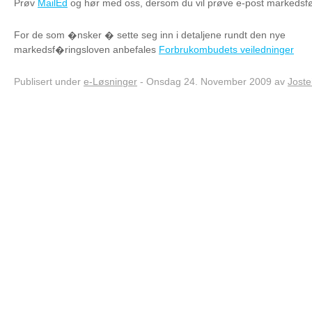
Prøv
MailEd
og hør med oss, dersom du vil prøve e-post markedsfø
For de som �nsker � sette seg inn i detaljene rundt den nye
markedsf�ringsloven anbefales
Forbrukombudets veiledninger
Publisert under
e-Løsninger
- Onsdag 24. November 2009 av
Joste