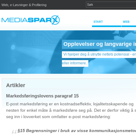
Web, e-Løsninger & Profilering
START
WEB
Opplevelser og langvarige i
Vi hjelper deg å utnytte nettets potensial - 
eller informere.
Artikler
Markedsføringslovens paragraf 15
E-post markedsføring er en kostnadseffektiv, lojalitetsskapende og
nesten for enkel måte å markedsføre seg på. Det er derfor viktig å 
seg inn i lovverket som omfatter e-post markedsføring:
“
§15 Begrensninger i bruk av visse kommunikasjonsmetod