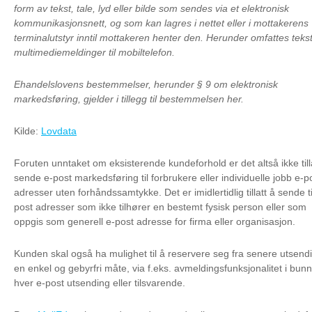
form av tekst, tale, lyd eller bilde som sendes via et elektronisk
kommunikasjonsnett, og som kan lagres i nettet eller i mottakerens
terminalutstyr inntil mottakeren henter den. Herunder omfattes teks
multimediemeldinger til mobiltelefon.
Ehandelslovens bestemmelser, herunder § 9 om elektronisk
markedsføring, gjelder i tillegg til bestemmelsen her.
Kilde:
Lovdata
Foruten unntaket om eksisterende kundeforhold er det altså ikke till
sende e-post markedsføring til forbrukere eller individuelle jobb e-p
adresser uten forhåndssamtykke. Det er imidlertidlig tillatt å sende ti
post adresser som ikke tilhører en bestemt fysisk person eller som
oppgis som generell e-post adresse for firma eller organisasjon.
Kunden skal også ha mulighet til å reservere seg fra senere utsend
en enkel og gebyrfri måte, via f.eks. avmeldingsfunksjonalitet i bun
hver e-post utsending eller tilsvarende.