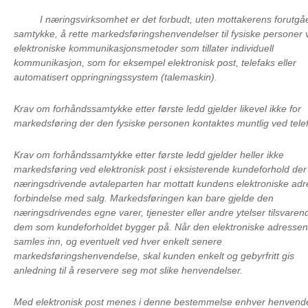
I næringsvirksomhet er det forbudt, uten mottakerens forutg
samtykke, å rette markedsføringshenvendelser til fysiske personer 
elektroniske kommunikasjonsmetoder som tillater individuell
kommunikasjon, som for eksempel elektronisk post, telefaks eller
automatisert oppringningssystem (talemaskin).
Krav om forhåndssamtykke etter første ledd gjelder likevel ikke for
markedsføring der den fysiske personen kontaktes muntlig ved tele
Krav om forhåndssamtykke etter første ledd gjelder heller ikke
markedsføring ved elektronisk post i eksisterende kundeforhold de
næringsdrivende avtaleparten har mottatt kundens elektroniske adr
forbindelse med salg. Markedsføringen kan bare gjelde den
næringsdrivendes egne varer, tjenester eller andre ytelser tilsvaren
dem som kundeforholdet bygger på. Når den elektroniske adressen
samles inn, og eventuelt ved hver enkelt senere
markedsføringshenvendelse, skal kunden enkelt og gebyrfritt gis
anledning til å reservere seg mot slike henvendelser.
Med elektronisk post menes i denne bestemmelse enhver henvende